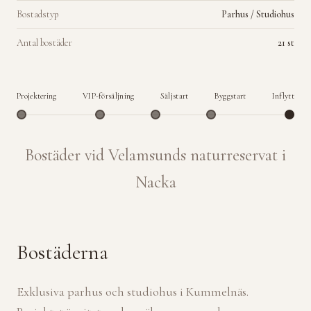
Bostadstyp
Parhus / Studiohus
Antal bostäder
21 st
Projektering
VIP-försäljning
Säljstart
Byggstart
Inflytt
Bostäder vid Velamsunds naturreservat i
Nacka
Bostäderna
Exklusiva parhus och studiohus i Kummelnäs.