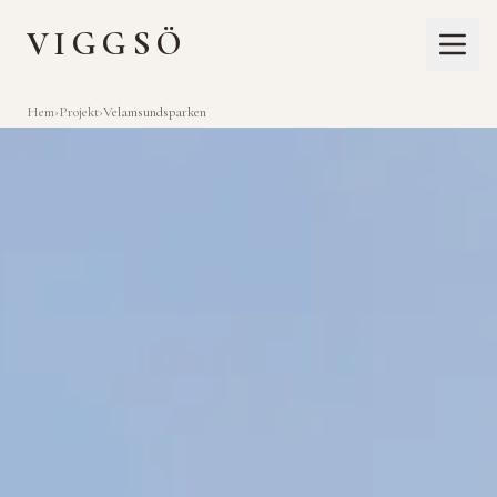
VIGGSÖ
Hem
›
Projekt
›
Velamsundsparken