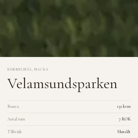
KUMMELNÄS, NACKA
Velamsundsparken
Boarea
131 kvm
Antal rum
7 ROK
Tillträde
Slutsålt