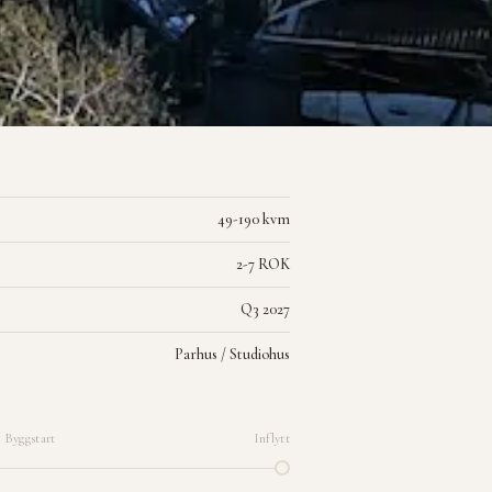
49-190 kvm
2-7 ROK
Q3 2027
Parhus / Studiohus
Byggstart
Inflytt