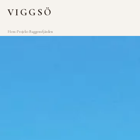
VIGGSÖ
Hem
›
Projekt
›
Baggensfjärden