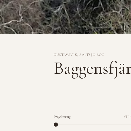
GUSTAVSVIK, SALTSJÖ-BOO
Baggensfjä
Projektering
VIP-f