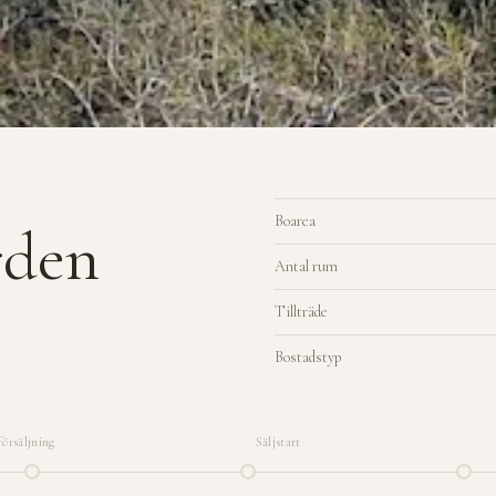
Boarea
rden
Antal rum
Tillträde
Bostadstyp
örsäljning
Säljstart