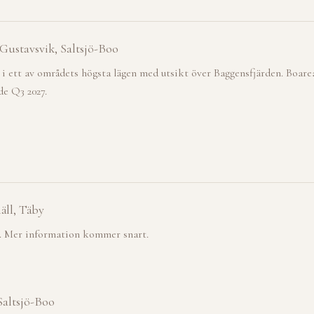
Gustavsvik, Saltsjö-Boo
 i ett av områdets högsta lägen med utsikt över Baggensfjärden. Boar
de Q3 2027.
äll, Täby
y. Mer information kommer snart.
Saltsjö-Boo