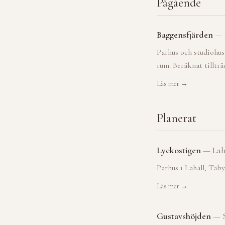
Pågående
Baggensfjärden
—
Parhus och studiohus
rum. Beräknat tillträ
Läs mer →
Planerat
Lyckostigen
—
Lah
Parhus i Lahäll, Täb
Läs mer →
Gustavshöjden
—