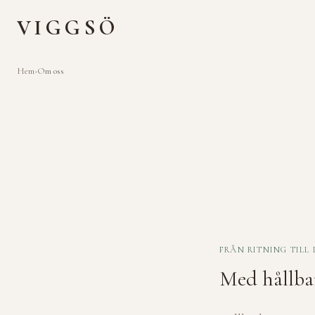
VIGGSÖ
Hem
›
Om oss
FRÅN RITNING TILL 
Med hållbar