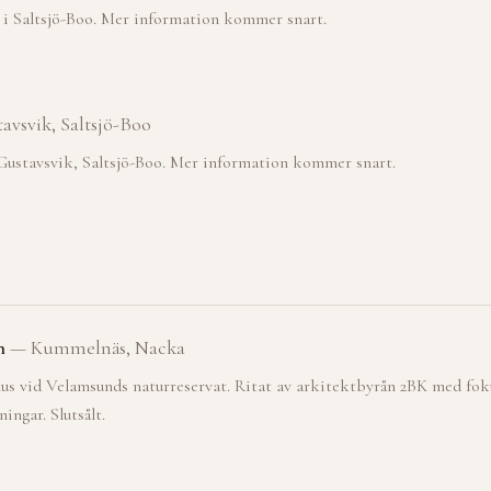
 i Saltsjö-Boo. Mer information kommer snart.
avsvik, Saltsjö-Boo
ustavsvik, Saltsjö-Boo. Mer information kommer snart.
n
—
Kummelnäs, Nacka
hus vid Velamsunds naturreservat. Ritat av arkitektbyrån 2BK med foku
ngar. Slutsålt.