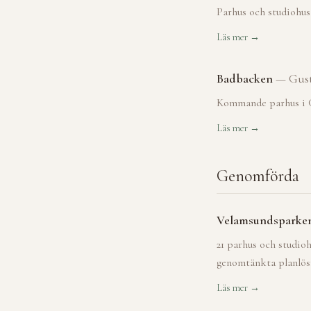
Parhus och studiohus
Läs mer →
Badbacken
—
Gust
Kommande parhus i G
Läs mer →
Genomförda
Velamsundsparke
21 parhus och studio
genomtänkta planlösni
Läs mer →