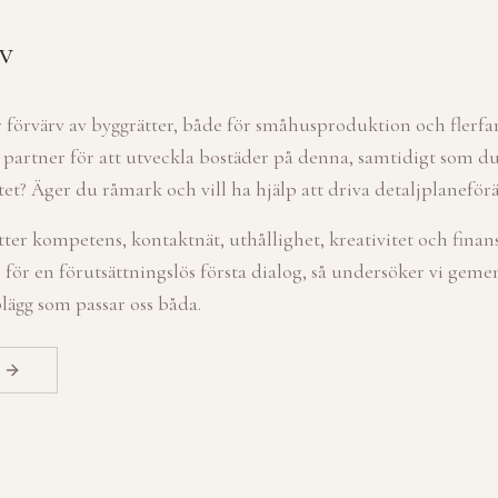
v
ter förvärv av byggrätter, både för småhusproduktion och flerf
partner för att utveckla bostäder på denna, samtidigt som du
ektet? Äger du råmark och vill ha hjälp att driva detaljplanef
tter kompetens, kontaktnät, uthållighet, kreativitet och finan
 för en förutsättningslös första dialog, så undersöker vi gem
plägg som passar oss båda.