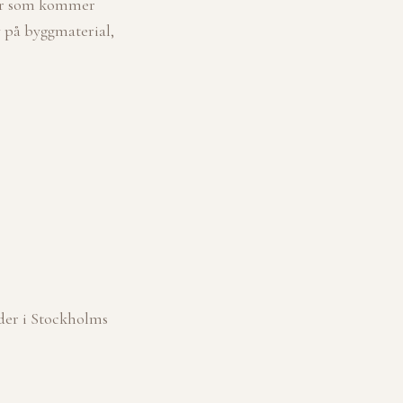
der som kommer
 på byggmaterial,
der i Stockholms