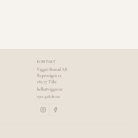
KONTAKT
Viggsö Bostad AB
Reprovägen 12
183 77 Täby
hello@viggso.se
070-428 80 00