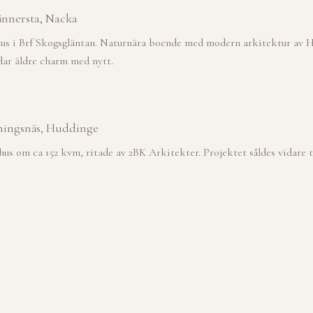
ännersta, Nacka
ohus i Brf Skogsgläntan. Naturnära boende med modern arkitektur
ar äldre charm med nytt.
ingsnäs, Huddinge
hus om ca 152 kvm, ritade av 2BK Arkitekter. Projektet såldes vidare t