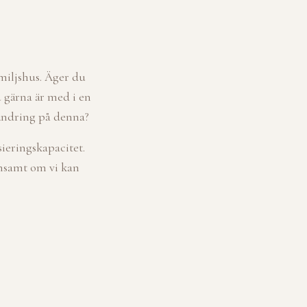
amiljshus. Äger du
 gärna är med i en
örändring på denna?
sieringskapacitet.
ensamt om vi kan