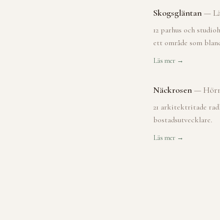
Skogsgläntan
—
L
12 parhus och studi
ett område som bland
Läs mer →
Näckrosen
—
Hörn
21 arkitektritade rad
bostadsutvecklare.
Läs mer →