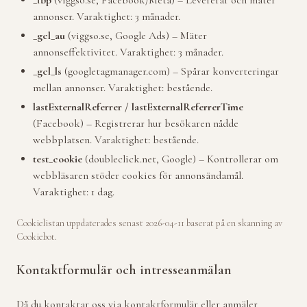
_fbp
(viggso.se, Facebook/Meta) – Levererar och mäter
annonser. Varaktighet: 3 månader.
_gcl_au
(viggso.se, Google Ads) – Mäter
annonseffektivitet. Varaktighet: 3 månader.
_gcl_ls
(googletagmanager.com) – Spårar konverteringar
mellan annonser. Varaktighet: bestående.
lastExternalReferrer / lastExternalReferrerTime
(Facebook) – Registrerar hur besökaren nådde
webbplatsen. Varaktighet: bestående.
test_cookie
(doubleclick.net, Google) – Kontrollerar om
webbläsaren stöder cookies för annonsändamål.
Varaktighet: 1 dag.
Cookielistan uppdaterades senast 2026-04-11 baserat på en skanning av
Cookiebot.
Kontaktformulär och intresseanmälan
Då du kontaktar oss via kontaktformulär eller anmäler